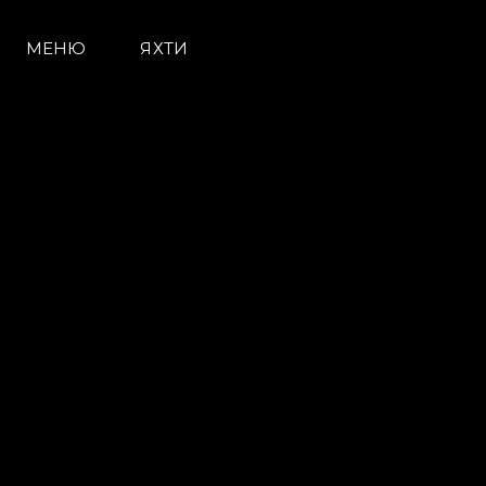
МЕНЮ
ЯХТИ