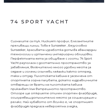
74 SPORT YACHT
Сигналите са тук. Ниският профил. Елегантните
преливащи линии. Това е Sunseeker , Безусловно
Sunseeker, красивата изработка допълва авангардни
технологии и изтънчени интериорни облицовки.
Перфектната яхта за общуване с гости. 74 Sport
Yacht разполага с достатъчно пространство за
забавляния, включително много удобни места за
сядане и големи слънчеви лежанки както отпред,
така и отзад. Пилотската кабина е засенчена от
спортната горна палубата, докато хидравличните
отварящи се врати на пилотската кабина
приканват към вътрешното пространство.
Отгоре ще откриете стилен спортен флайбридж,
осигуряващ допълнително място за социализация и
релакс. Най-хубавото от всичко е, че спортният
флайбридж предлага невероятна гледка,