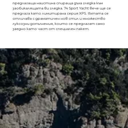
предлагаща наистина спираща дъха гледка към
заобикалящата ви гледка. 74 Sport Yacht вече ще се
предлага като лимитирана серия XPS. Яхтата се
отличава с драматичен нов стил и множество
луксозни допълнения, които се предлагат само
заедно като част от специален пакет.