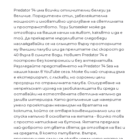
Predator 74 има всички отличителни белези за
величие. Поразителен стил, забележителна
мощност и иновативно използване на светлината
и пространството. Този Sunseeker може да
отговори на вашия начин на живот, какъвто и да е
той. Да прекарате мързеливите следобеди
наслаждавайки се на слънцето върху просторните
му външни палуби или да прелитате със скорост до
40 възла в сините води. Новият Predator 74 е
построен без компромиси и без алтернатива.
Разгледайте представянето на Predator 74 Sea на
нашия канал в YouTube сега. Може би най-спиращ дъха
е екстериорът, с лъскави, но огромни цели
прозорци по страничната палуба. Осигуряване на
непрекъснат изглед на заобикалящата ви среда и
оставайки на естествената светлина напълно да
залива интериора. Като допълнение ще намерите
умело проектиран механизъм на вратата на
кокпита, който се отваря конвенционално или се
спуска напълно в основата на яхтата - всичко това
с просто натискане на бутона. Яхтата предлага
най-доброто от двата свята; да отговаря на вас и
на средата, в която пътувате. Вътре,
просторният салон се оказва идеалното място за