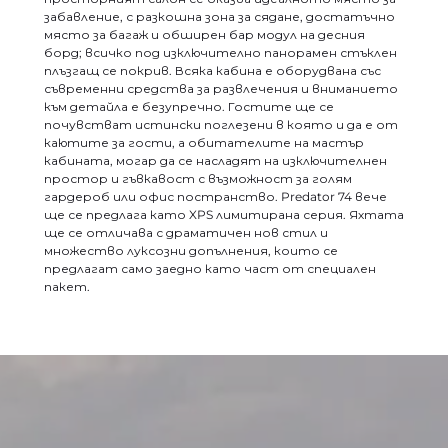
забавление, с разкошна зона за сядане, достатъчно
място за багаж и обширен бар модул на десния
борд; всичко под изключително панорамен стъклен
плъзгащ се покрив. Всяка кабина е оборудвана със
съвременни средства за развлечения и вниманието
към детайла е безупречно. Гостите ще се
почувстват истински поглезени в която и да е от
каютите за гости, а обитателите на мастър
кабината, могар да се насладят на изключителнен
простор и гъвкавост с възможност за голям
гардероб или офис постранство. Predator 74 вече
ще се предлага като XPS лимитирана серия. Яхтата
ще се отличава с драматичен нов стил и
множество луксозни допълнения, които се
предлагат само заедно като част от специален
пакет.