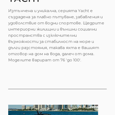
Изтънчена и уникална, серията Yacht е
създадена за плавно пътуване, забавления и
удоволствие от водни спортове. Щедрите
интериорни жилищни и външни социални
пространства с изключителни
възможности за стабилност на море и
дълги разстояния, такава яхта е вашият
отговор на дом на вода, далеч от дома.
Моделите варират от 76 'до 100'.