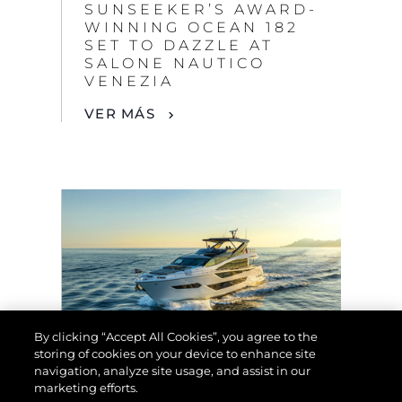
SUNSEEKER’S AWARD-
WINNING OCEAN 182
SET TO DAZZLE AT
SALONE NAUTICO
VENEZIA
VER MÁS
By clicking “Accept All Cookies”, you agree to the
storing of cookies on your device to enhance site
navigation, analyze site usage, and assist in our
EVENTOS
marketing efforts.