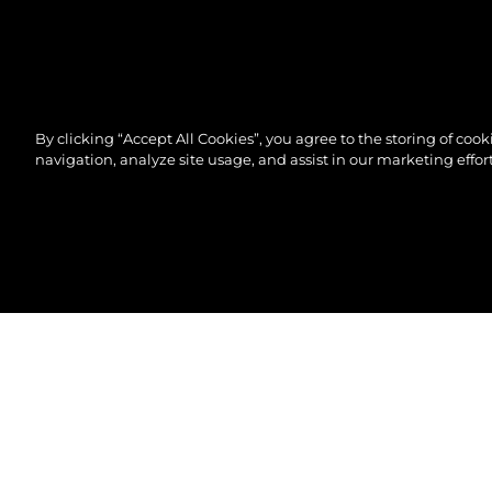
By clicking “Accept All Cookies”, you agree to the storing of coo
navigation, analyze site usage, and assist in our marketing effort
© 2026 Sunseeker London Group.Reservados todos 