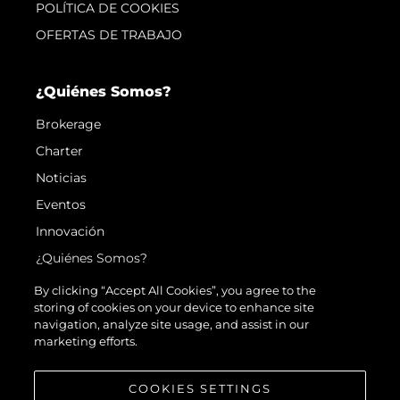
POLÍTICA DE COOKIES
OFERTAS DE TRABAJO
¿Quiénes Somos?
Brokerage
Charter
Noticias
Eventos
Innovación
¿Quiénes Somos?
El Equipo
By clicking “Accept All Cookies”, you agree to the
storing of cookies on your device to enhance site
Estilo De Vida
navigation, analyze site usage, and assist in our
Historia
marketing efforts.
Valore Su Embarcación
COOKIES SETTINGS