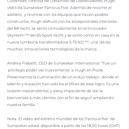
Culverwell, Director de Desarrollo de Distribuidores, Hugh
visitó los Sunseeker Famous Five. Además de recorrer el
astillero, y reunirse con los equipos que hacen posible
construirlos, Hugh disfrutó con los excepcionales interiores
del 88 Yacht, se sentó cómodamente en el innovador
SkyHelm ™ del 65 Sport Yacht y se sintió como en casa en la
nueva tumbona transformadora X-TEND ™; una de las
muchas innovaciones tecnológicas de la marca.
Andrea Frabetti, CEO de Sunseeker International: “Fue un
privilegio poder ver nuevamente a Hugh en Poole.
Presentamos la culminación de un arduo trabajo , donde el
talento y la pasión han sido los artífices de este logro. Es una
ocasión trascendental, y estoy impaciente de dar la
bienvenida a más clientes con el fin de seguir ampliando
nuestra familia. "
Nota: El vídeo del estreno mundial de los 'Famous five' de
Sunseeker estará disponible a partir de las 18,00 horas (GMT)