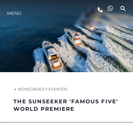
MENÚ
ESTILO DE VIDA
INNOVACIÓN
¿QUIÉNES SOMOS?
EL EQUIPO
NOVEDADES Y EVENTOS
THE SUNSEEKER 'FAMOUS FIVE'
HISTORIA
WORLD PREMIERE
VALORE SU EMBARCACIÓN