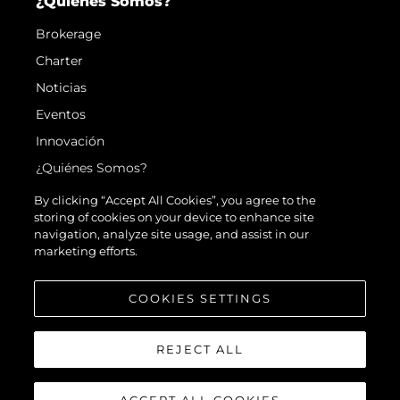
¿Quiénes Somos?
Brokerage
Charter
Noticias
Eventos
Innovación
¿Quiénes Somos?
El Equipo
By clicking “Accept All Cookies”, you agree to the
storing of cookies on your device to enhance site
Estilo De Vida
navigation, analyze site usage, and assist in our
Historia
marketing efforts.
Valore Su Embarcación
COOKIES SETTINGS
REJECT ALL