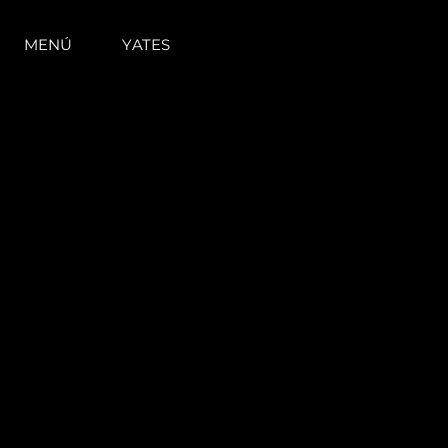
MENÚ
YATES