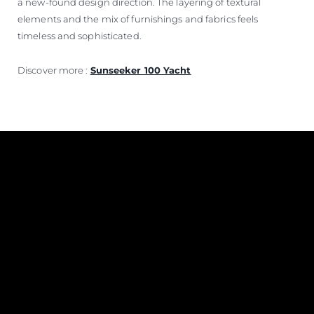
a new-found design direction. The layering of textural
elements and the mix of furnishings and fabrics feels
timeless and sophisticated.
Discover more :
Sunseeker 100 Yacht