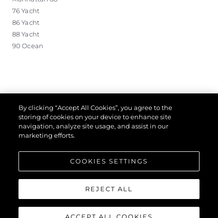
76 Yacht
86 Yacht
88 Yacht
90 Ocean
By clicking “Accept All Cookies”, you agree to the
storing of cookies on your device to enhance site
navigation, analyze site usage, and assist in our
marketing efforts.
COOKIES SETTINGS
REJECT ALL
ACCEPT ALL COOKIES