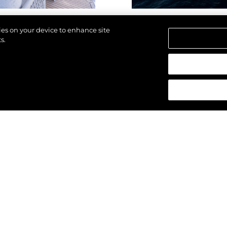
kies on your device to enhance site
s.
 réservés.