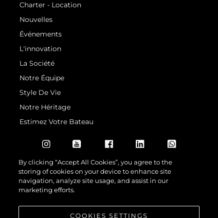
Charter - Location
Nouvelles
Événements
L'innovation
La Société
Notre Équipe
Style De Vie
Notre Héritage
Estimez Votre Bateau
By clicking “Accept All Cookies”, you agree to the
storing of cookies on your device to enhance site
navigation, analyze site usage, and assist in our
marketing efforts.
© 2026 Sunseeker London Group.Tous les droits sont réservés.
COOKIES SETTINGS