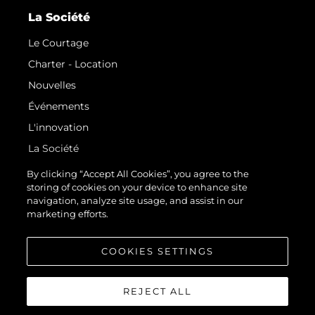
La Société
Le Courtage
Charter - Location
Nouvelles
Événements
L'innovation
La Société
Notre Équipe
By clicking “Accept All Cookies”, you agree to the
storing of cookies on your device to enhance site
Style De Vie
navigation, analyze site usage, and assist in our
Notre Héritage
marketing efforts.
Estimez Votre Bateau
COOKIES SETTINGS
REJECT ALL