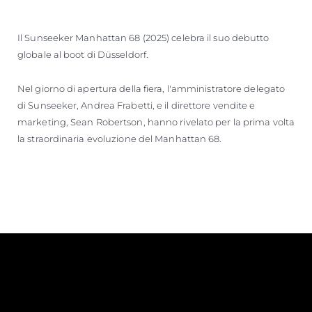
Il Sunseeker Manhattan 68 (2025) celebra il suo debutto
globale al boot di Düsseldorf.
Nel giorno di apertura della fiera, l'amministratore delegato
di Sunseeker, Andrea Frabetti, e il direttore vendite e
marketing, Sean Robertson, hanno rivelato per la prima volta
la straordinaria evoluzione del Manhattan 68.