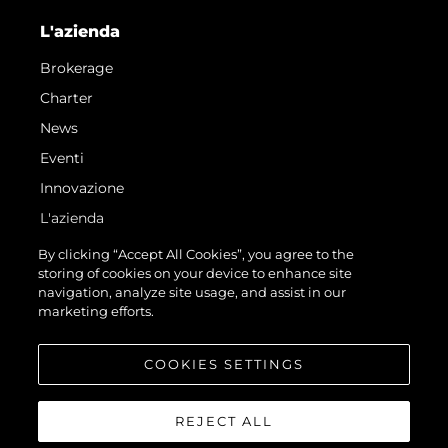
L'azienda
Brokerage
Charter
News
Eventi
Innovazione
L'azienda
Il Team
By clicking “Accept All Cookies”, you agree to the
storing of cookies on your device to enhance site
Lifestyle
navigation, analyze site usage, and assist in our
Heritage
marketing efforts.
Valuta La Tua Imbarcazione
COOKIES SETTINGS
REJECT ALL