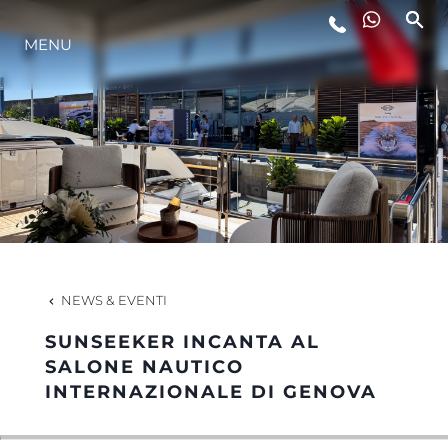
MENU
LIFESTYLE
INNOVAZIONE
L'AZIENDA
IL TEAM
NEWS & EVENTI
SUNSEEKER INCANTA AL
HERITAGE
SALONE NAUTICO
INTERNAZIONALE DI GENOVA
VALUTA LA TUA IMBARCAZIONE