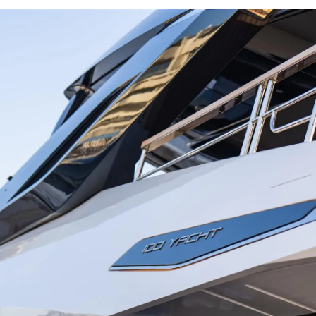
Aspetti Legali
L'azien
POLICY SULLA PRIVACY
Brokera
MODERN SLAVERY
Charter
STATEMENT
News
TERMINOS Y CONDICIONES
Eventi
COOKIE POLICY
Innovazi
RECLUTAMENTO
L'aziend
Il Team
Lifestyle
Heritage
Valuta L