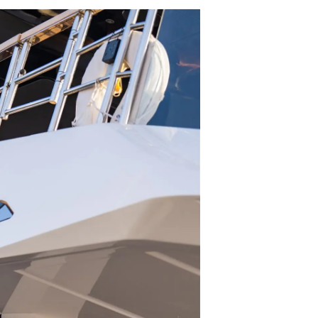
da
ge
one
a
a Tua Imbarcazione