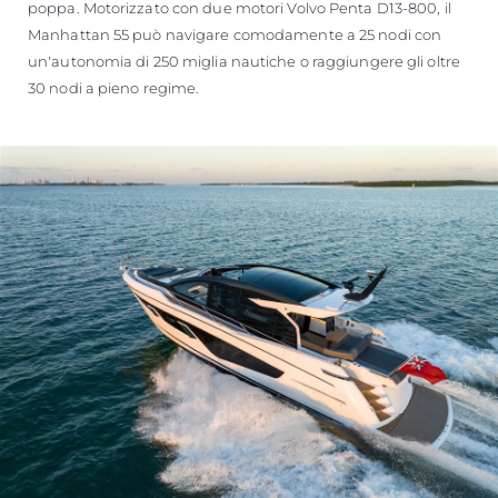
poppa. Motorizzato con due motori Volvo Penta D13-800, il
Manhattan 55 può navigare comodamente a 25 nodi con
un'autonomia di 250 miglia nautiche o raggiungere gli oltre
30 nodi a pieno regime.