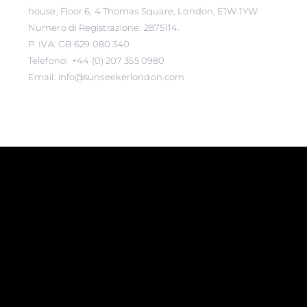
house, Floor 6, 4 Thomas Square, London, E1W 1YW
Numero di Registrazione: 2875114.
P. IVA: GB 629 080 340
Telefono: +44 (0) 207 355 0980
Email: info@sunseekerlondon.com