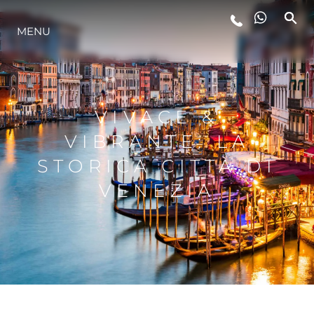
MENU
LIFESTYLE
INNOVAZIONE
VIVACE &
VIBRANTE: LA
L'AZIENDA
STORICA CITTÀ DI
VENEZIA
IL TEAM
HERITAGE
VALUTA LA TUA IMBARCAZIONE