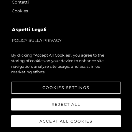
Contatti
Cookies
Aspetti Legali
POLICY SULLA PRIVACY
MODERN SLAVERY STATEMENT
By clicking “Accept All Cookies”, you agree to the
TERMINOS Y CONDICIONES
storing of cookies on your device to enhance site
navigation, analyze site usage, and assist in our
COOKIE POLICY
marketing efforts.
RECLUTAMENTO
COOKIES SETTINGS
L'azienda
REJECT ALL
Brokerage
Charter
ACCEPT ALL COOKIES
News
Eventi