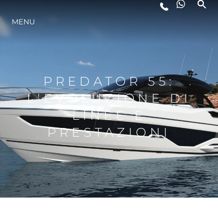
MENU
LIFESTYLE
INNOVAZIONE
PREDATOR 55:
L'EVOLUZIONE DI
L'AZIENDA
LINEE E
PRESTAZIONI
IL TEAM
HERITAGE
VALUTA LA TUA IMBARCAZIONE