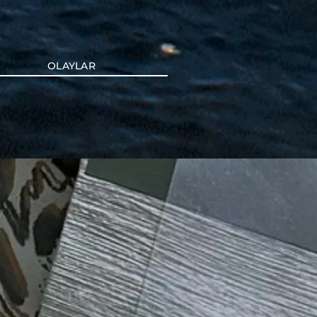
OLAYLAR