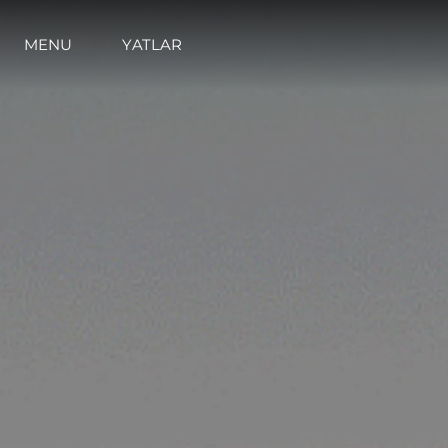
MENU
YATLAR