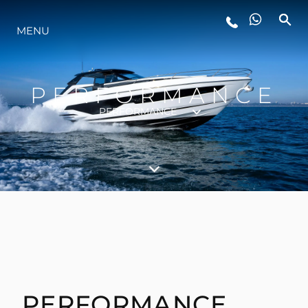
MENU
YAŞAM ŞEKLİ
YENILIK
PERFORMANCE
PERFORMANCE
ŞİRKET
EKIP
MİRAS
TEKNENIZIN PIYASA DEĞERINI
PERFORMANCE