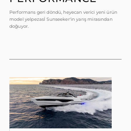
ÖĞRENIN
Performans geri döndü, heyecan verici yeni ürün
model yelpezasİ Sunseeker'in yarış mirasından
doğuyor.