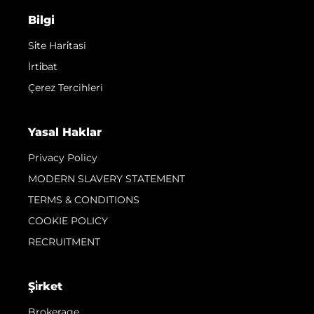
Bilgi
Si̇te Hari̇tasi
İrti̇bat
Çerez Tercihleri
Yasal Haklar
Privacy Policy
MODERN SLAVERY STATEMENT
TERMS & CONDITIONS
COOKIE POLICY
RECRUITMENT
Şi̇rket
Brokerage