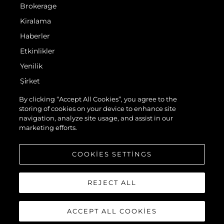
Brokerage
Kiralama
Haberler
Etkinlikler
Yenilik
Şi̇rket
Ekip
By clicking “Accept All Cookies”, you agree to the
storing of cookies on your device to enhance site
Yaşam Şekli̇
navigation, analyze site usage, and assist in our
Mi̇ras
marketing efforts.
Teknenizin Piyasa Değerini Öğrenin
COOKIES SETTINGS
REJECT ALL
ACCEPT ALL COOKIES
© 2026 Sunseeker London Group.Her hakkı saklıdır.