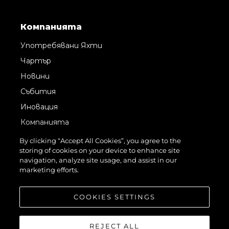
Компанията
Употребявани Яхти
Чартър
Новини
Събития
Иновация
Компанията
Екипът
By clicking “Accept All Cookies”, you agree to the
storing of cookies on your device to enhance site
Лайфстайл
navigation, analyze site usage, and assist in our
Наследство
marketing efforts.
Оценете Вашата Яхта
COOKIES SETTINGS
REJECT ALL