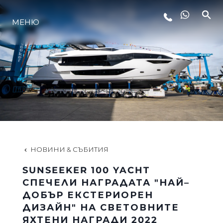
МЕНЮ
ЛАЙФСТАЙЛ
ИНОВАЦИЯ
КОМПАНИЯТА
ЕКИПЪТ
НОВИНИ & СЪБИТИЯ
SUNSEEKER 100 YACHT
НАСЛЕДСТВО
СПЕЧЕЛИ НАГРАДАТА "НАЙ–
ДОБЪР ЕКСТЕРИОРЕН
ДИЗАЙН" НА СВЕТОВНИТЕ
ОЦЕНЕТЕ ВАШАТА ЯХТА
ЯХТЕНИ НАГРАДИ 2022