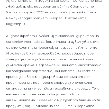
Изключителният модел на Sunseeker 100 Yacht спечели
„Най-добър екстериорен дизайн“ на Световните
Яхтени Награди 2022, една от най-престижните и
международно признати награди в яхтената
индустрия.
Андреа Фрабети, главен изпълнителен директор на
Sunseeker International, коментира: „Развълнувани сме
да спечелим тази престижна награда на Яхтеното
Изложение в Кан, завършвайки подобаващо това
грандиозно шоу за Sunseeker и неговата глобална
дилърска мрежа. Надграждайки нашето многократно
награждавано портфолио, най-новата 100 Yacht се
присъединява към разширяваща се гама от яхти,
проектирани и построени според изключителни
стандарти за качество и несравними иновации. Тези
награди са страхотно доказателство за
ангажимента на Sunseeker към разработване на нови
продукти, разширяване на границите в морската