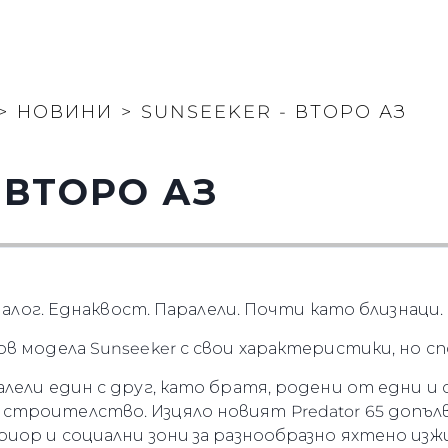
>
НОВИНИ
>
SUNSEEKER - ВТОРО АЗ
 ВТОРО АЗ
Аналог. Еднаквост. Паралели. Почти като близнаци.
в модела Sunseeker с свои характеристики, но сп
лели един с друг, като братя, родени от едни и 
роителство. Изцяло новият Predator 65 допълва 
иор и социални зони за разнообразно яхтено изж