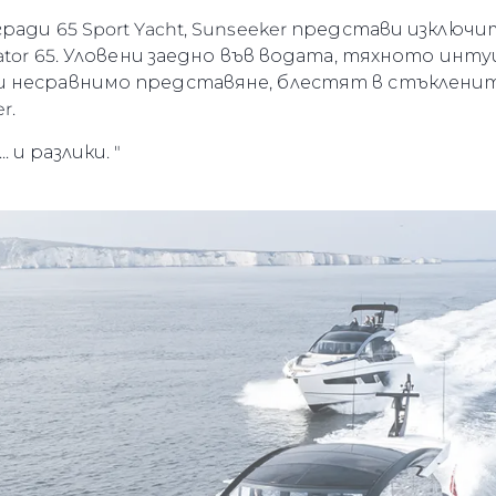
ради 65 Sport Yacht, Sunseeker представи изключ
ator 65. Уловени заедно във водата, тяхното инт
 несравнимо представяне, блестят в стъклените
r.
и разлики. "
Правни Pазпоредби
Компа
PRIVACY POLICY
Употре
MODERN SLAVERY
Чартър
STATEMENT
а
Новини
TERMS & CONDITIONS
Събити
COOKIE POLICY
Иновац