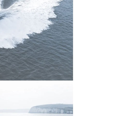
ията
айл
ство
е Вашата Яхта