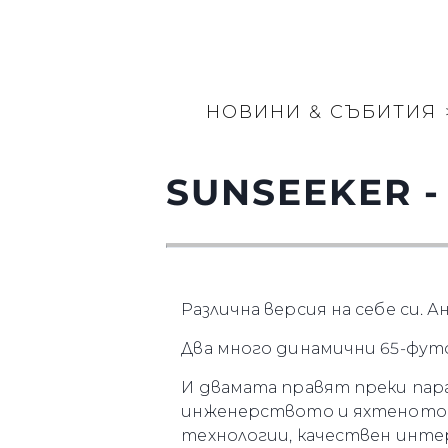
НОВИНИ & СЪБИТИЯ
SUNSEEKER -
Различна версия на себе си. 
Два много динамични 65-футо
И двамата правят преки пара
инженерството и яхтеното ст
технологии, качествен интер