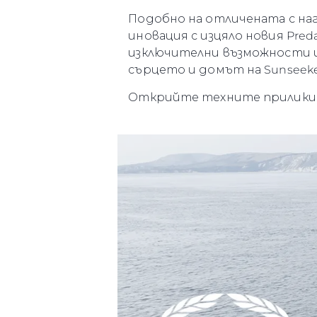
Подобно на отличената с наг
иновация с изцяло новия Pred
изключителни възможности и
сърцето и домът на Sunseeke
Открийте техните прилики... 
Информация
Карта На Сайта
Контакти
Предпочитания З
Бисквитки