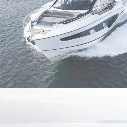
RECRUITMENT
Компан
Екипът
Лайфст
Наслед
Оценет