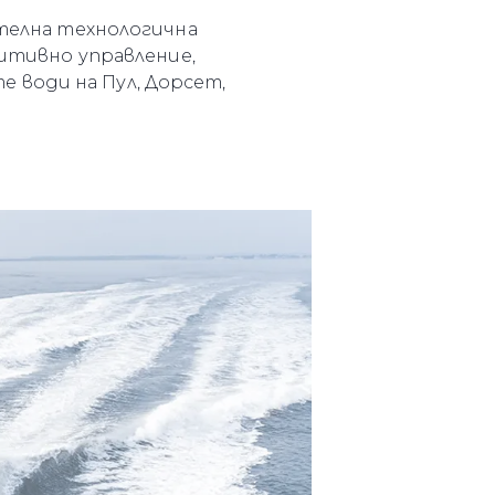
ителна технологична
уитивно управление,
 води на Пул, Дорсет,
нията
бявани Яхти
я
ия