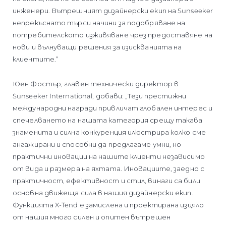
инженери. Вътрешният дизайнерски екип на Sunseeker
непрекъснато търси начини за подобряване на
потребителското изживяване чрез предоставяне на
нови и вълнуващи решения за изискванията на
клиентите.”
Юен Фостър, главен технически директор в
Sunseeker International, добави: „Тези престижни
международни награди привличат глобален интерес и
спечелването на нашата категория срещу такава
знаменита и силна конкуренция илюстрира колко сме
ангажирани и способни да предлагаме умни, но
практични иновации на нашите клиенти независимо
от вида и размера на яхтата. Иновациите, заедно с
практичност, ефективност и стил, винаги са били
основна движеща сила в нашия дизайнерски екип.
Функцията X-Tend е замислена и проектирана изцяло
от нашия много силен и опитен вътрешен