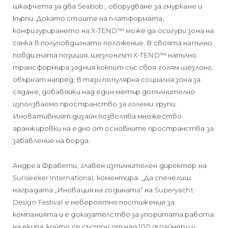
шкафчета за два Seabob , оборудване за гмуркане и
кърпи. Докато стоите на платформата,
конфигурирането на X-TEND™ може да осигури зона на
сянка в полуповдигнато положение. В своята напълно
повдигната позиция, шезлонгът X-TEND™ напълно
трансформира задния кокпит със своя голям шезлонг,
обърнат напред, в тази популярна социална зона за
сядане, добавяйки над един метър допълнително
използваемо пространство за големи групи.
Иновативният дизайн позволява множество
аранжировки на едно от основните пространства за
забавление на борда.
Андреа Фрабети, главен изпълнителен директор на
Sunseeker International, коментира: „Да спечелиш
наградата „Иновация на годината“ на Superyacht
Design Festival е невероятно постижение за
компанията и е доказателство за упоритата работа
на екипа, който се състои от над 100 дизайнери и