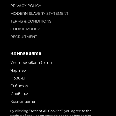
PRIVACY POLICY
MODERN SLAVERY STATEMENT
TERMS & CONDITIONS
COOKIE POLICY
RECRUITMENT
Компанията
Употребявани Яхти
Чартър
Новини
Събития
Иновация
Компанията
Екипът
By clicking “Accept All Cookies”, you agree to the
storing of cookies on your device to enhance site