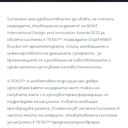
Sunseeker има удоволствието да обяви, че спечели
наградата „Иновация на годината“ на BOAT
International Design and Innovation Awards 2022 за
своята система X-TEND™. Наградите ОЦЕНЯВАТ
всичко от архитектурата, стила, иновациите и
инженерството на днешните суперяхти , за
променящите се изисквания на собствениците и
изключително използване на нови технологии.
X-TEND™ е иновативен подход за най-добро
използване както на задната част, така и на
палубата, като се използва трансформиращо се
подреждане на шезлонга. Новата иновация
преобразува зоната „Плажен клуб“ на яхта Sunseeker в
частно място на открито. Иновативната система
за шезлонги X-TEND™ предлага разнообразна