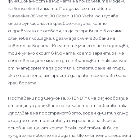
функционалност на кърмата на по-големите модели
на Sunseeker в гамата. Предлага се на новите
Sunseeker 88 Yacht, 90 Ocean и 100 Yacht, осигурява
многофункционална крайбрежна зона, която
хидравлично се отваря, за да се превърне в голяма
слънчева площадка, идеална за слънчеви бани на
нивото на водата. Когато шезлонгът не се използва,
той е умело скрит в кърмата, което гарантира, че
собствениците могат да се възползват максимално
от платформата за достъп и стартиране на търг,
ако е посочено, или просто да правят слънчеви бани
край водата.
Поставени под шезлонга, X-TEND™ има разнообразие
от опции за допълване на желаното от собственика
използване на пространството, горен душ тип дъжд
и щедро пространство за съхранение на всички
основни неща, от които всеки собственик би се
нуждаел на нивото на водата, включително специални