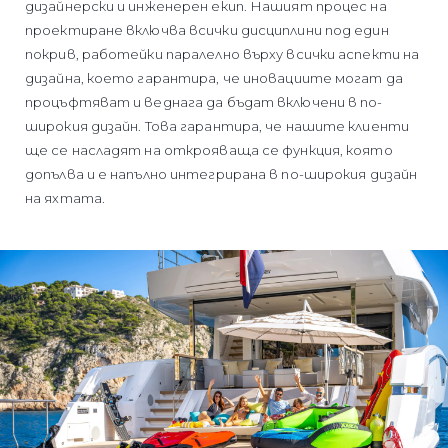
дизайнерски и инженерен екип. Нашият процес на
проектиране включва всички дисциплини под един
покрив, работейки паралелно върху всички аспекти на
дизайна, което гарантира, че иновациите могат да
процъфтяват и веднага да бъдат включени в по-
широкия дизайн. Това гарантира, че нашите клиенти
ще се насладят на открояваща се функция, която
допълва и е напълно интегрирана в по-широкия дизайн
на яхтата.