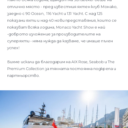
отлично място - пред известния яхтен клуб Монако,
заедно с 90 Ocean, 116 Yacht и 131 Yacht. С над 125
показани яхти и над 40 нови представяния, които се
показват всяка година, Monaco Yacht Show е най
-доброто изложение за производителите на
суперяхти - няма нужда да казваме, че имаше пълен
успех!
Бихме искали да благодарим на AIX Rose, Seabob и The
Premium Collection за тяхната постоянна подкрепа и
партньорство.