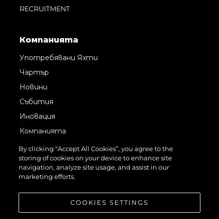
RECRUITMENT
Компанията
Употребявани Яхти
Чартър
Новини
Събития
Иновация
Компанията
Екипът
By clicking “Accept All Cookies”, you agree to the
storing of cookies on your device to enhance site
Лайфстайл
navigation, analyze site usage, and assist in our
Наследство
marketing efforts.
Оценете Вашата Яхта
COOKIES SETTINGS