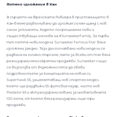
Яхтено изложение в Кан
В сърцето на Френската Ривиера в пристанището в
Кан бяхме развълнувани да изложим голям щанд с нов
салон за клиенти, където посрещнахме нови и
съществуващи членове на #SunseekerFamily. За първи
път петте нови модела ‘Sunseeker Famous Five' бяха
изложени заедно. Тези дългоочаквани нови модели се
радваха на голямо търсене, като за всеки от тях бяха
реализирани многократни продажби. Sunseeker също
се възползва от възможността да обяви
подробностите за концепцията на новия си
Superhawk 55, зашеметяващ нов спортен модел,
който ще раздвижи 55-футовия пазар, чисто нов
Predator 65 и актуализирани новини за иновативната
100 яхта, от която бяха реализирани още три
продажби.