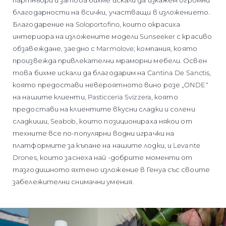
партньори и затова бихме искали да изкажем огромни
благодарности на всички, участващи в изложението.
Благодарение на Soloportofino, които окрасиха
интериора на изложените модели Sunseeker с красиво
обзавеждане, заедно с Marmolove; компания, която
произвежда привлекателни мраморни мебели. Освен
това бихме искали да благодарим на Cantina De Sanctis,
която предостави невероятното вино розе „ONDE“
на нашите клиенти, Pasticceria Svizzera, която
предостави на клиентите вкусни сладки и солени
сладкиши, Seabob, които позиционираха някои от
техните все по-популярни водни играчки на
платформите за къпане на нашите лодки, и Levante
Drones, които заснеха най -добрите моменти от
тазгодишното яхтено изложение в Генуа със своите
забележителни снимачни умения.