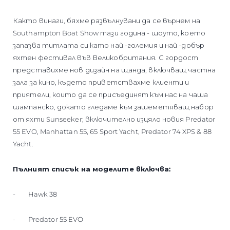
Както винаги, бяхме развълнувани да се върнем на
Southampton Boat Show тази година - шоуто, което
запазва титлата си като най -големия и най -добър
яхтен фестивал във Великобритания. С гордост
представихме нов дизайн на щанда, включващ частна
зала за кино, където приветствахме клиенти и
приятели, които да се присъединят към нас на чаша
шампанско, докато гледаме към зашеметяващ набор
от яхти Sunseeker; включително изцяло новия Predator
55 EVO, Manhattan 55, 65 Sport Yacht, Predator 74 XPS & 88
Yacht.
Пълният списък на моделите включва:
- Hawk 38
- Predator 55 EVO