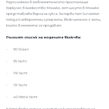
Разположено в емблематичното пристанище
Херкулес в княжество Монако, яхт шоуто в Монако
представлява върха на лукса. За първи път Sunseeker
показа 5 невероятни суперяхти, включително 4 яхти,
които в момента се продават.
Пълният списък на моделите включва:
- 90 Ocean
- 95 Yacht
- 116 Yacht
- 131 Yacht
- 40 Metre Yacht
Както всяка година, щандът на Sunseeker беше на