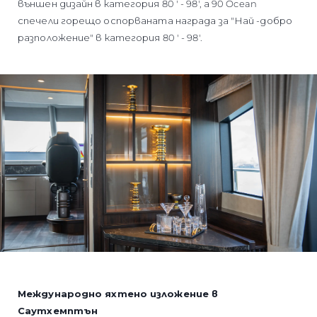
външен дизайн в категория 80 ' - 98', а 90 Ocean
спечели горещо оспорваната награда за "Най -добро
разположение" в категория 80 ' - 98'.
Международно яхтено изложение в
Саутхемптън