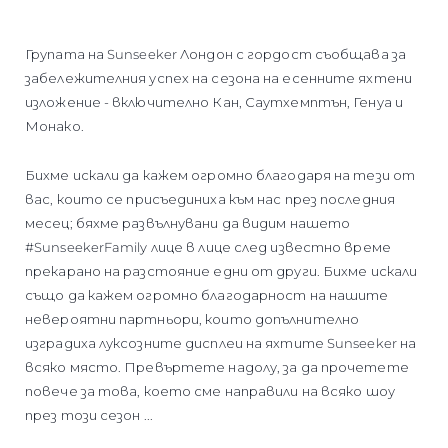
Групата на Sunseeker Лондон с гордост съобщава за
забележителния успех на сезона на есенните яхтени
изложение - включително Кан, Саутхемптън, Генуа и
Монако.
Бихме искали да кажем огромно благодаря на тези от
вас, които се присъединиха към нас през последния
месец; бяхме развълнувани да видим нашето
#SunseekerFamily лице в лице след известно време
прекарано на разстояние едни от други. Бихме искали
също да кажем огромно благодарност на нашите
невероятни партньори, които допълнително
изградиха луксозните дисплеи на яхтите Sunseeker на
всяко място. Превъртете надолу, за да прочетете
повече за това, което сме направили на всяко шоу
през този сезон ...