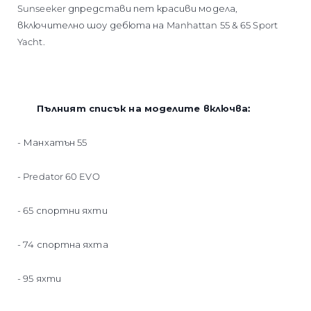
Sunseeker дпредстави пет красиви модела,
включително шоу дебюта на Manhattan 55 & 65 Sport
Yacht.
Пълният списък на моделите включва:
- Манхатън 55
- Predator 60 EVO
- 65 спортни яхти
- 74 спортна яхта
- 95 яхти