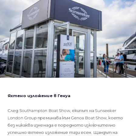
Яхтено изложение в Генуа
След Southampton Boat Show, екипът на Sunseeker
London Group преминава към Genoa Boat Show, което
без никаква изненада е поредното изключително
успешно яхтено изложение тази есен. Щандът на