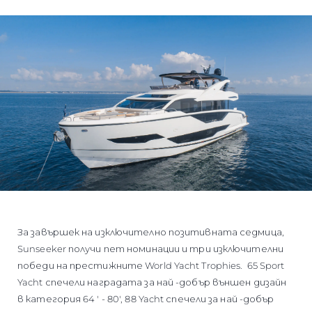
За завършек на изключително позитивната седмица,
Sunseeker получи пет номинации и три изключителни
победи на престижните World Yacht Trophies. 65 Sport
Yacht спечели наградата за най -добър външен дизайн
в категория 64 ' - 80', 88 Yacht спечели за най -добър