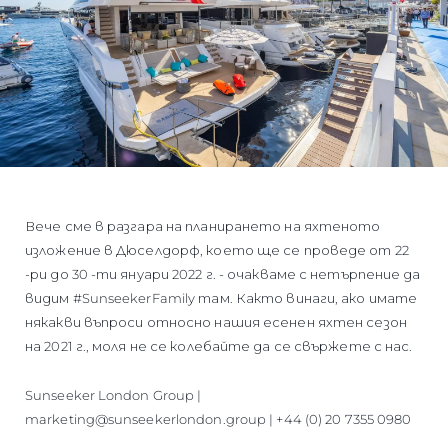
Вече сме в разгара на планирането на яхтеното
изложение в Дюселдорф, което ще се проведе от 22
-ри до 30 -ти януари 2022 г. - очакваме с нетърпение да
видим #SunseekerFamily там. Както винаги, ако имате
някакви въпроси относно нашия есенен яхтен сезон
на 2021 г., моля не се колебайте да се свържете с нас.
Sunseeker London Group |
marketing@sunseekerlondon.group | +44 (0) 20 7355 0980