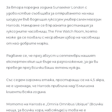
За втора поредна година Sunseeker London с
удоволствие съобщава за откриването на наш
шоуруум във водещия луксозен универсален магазин
Harrods. Намираме се в крайната дестинация за
луксозните часовници, The Fine Watch Room, която
може да се похвали с несравним избор на часовници
от най-добрите марки.
Радваме се, че през август и септември нашият
експертен екип ще бъде на разположение, за да ви
преведе през всички ваши яхтени нужди.
Със седем огромни етажа, простиращи се на 4,5 акра,
не е изненада, че Harrods привлича над 15 милиона
клиенти всяка година.
Мотото на Harrods е „Omnia Omnibus Ubique“ (Всички
неща, за всички хора, навсякъде) и това не е