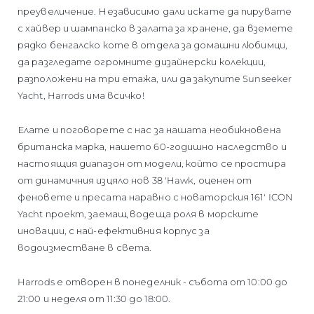
преувеличение. Независимо дали искате да пирувате
с хайвер и шампанско в залата за хранене, да вземете
рядко бенгалско коте в отдела за домашни любимци,
да разгледате огромните дизайнерски колекции,
разположени на три етажа, или да закупите Sunseeker
Yacht, Harrods има всичко!
Елате и поговорете с нас за нашата необикновена
британска марка, нашето 60-годишно наследство и
настоящия диапазон от модели, който се простира
от динамичния изцяло нов 38 'Hawk, оценен от
феновете и пресата наравно с новаторския 161' ICON
Yacht проект, заемащ водеща роля в морските
иновации, с най-ефективния корпус за
водоизместване в света.
Harrods е отворен в понеделник - събота от 10:00 до
21:00 и неделя от 11:30 до 18:00.