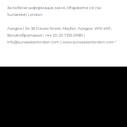
За повече информация, моля, свържете се със
Sunseeker London:
Лондон | 34-36 Davies Street, Mayfair, Лондон, W1K 4NF,
Великобритания | +44 (0) 20 7355 0980 |
info@sunseekerlondon.com | www.sunseekerlondon.com "