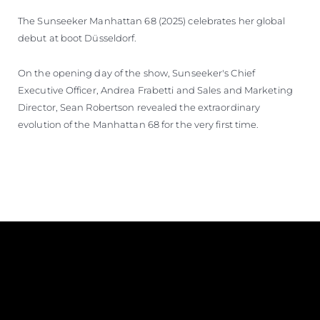
The Sunseeker Manhattan 68 (2025) celebrates her global
debut at boot Düsseldorf.
On the opening day of the show, Sunseeker's Chief
Executive Officer, Andrea Frabetti and Sales and Marketing
Director, Sean Robertson revealed the extraordinary
evolution of the Manhattan 68 for the very first time.