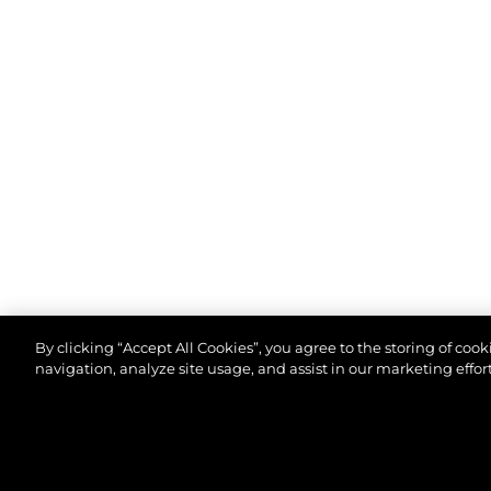
By clicking “Accept All Cookies”, you agree to the storing of coo
navigation, analyze site usage, and assist in our marketing effort
© 2026 Sunseeker London Group.Alle Rechte vorbeh