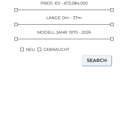
PREIS
:
€
0
-
€
13,084,050
LÄNGE
:
0
m
-
37
m
MODELL JAHR
:
1970
-
2026
NEU
GEBRAUCHT
SEARCH