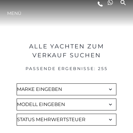
Brokerage
MENÜ
LIFESTYLE
INNOVATION
ALLE YACHTEN ZUM
VERKAUF SUCHEN
DIE FIRMA
PASSENDE ERGEBNISSE
:
255
DAS TEAM
GESCHICHTE
BEWERTEN SIE IHR BOOT