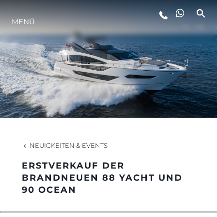
MENÜ
LIFESTYLE
INNOVATION
DIE FIRMA
DAS TEAM
NEUIGKEITEN & EVENTS
ERSTVERKAUF DER
GESCHICHTE
BRANDNEUEN 88 YACHT UND
90 OCEAN
BEWERTEN SIE IHR BOOT