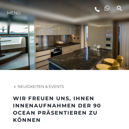
MENÜ
LIFESTYLE
INNOVATION
DIE FIRMA
DAS TEAM
NEUIGKEITEN & EVENTS
WIR FREUEN UNS, IHNEN
GESCHICHTE
INNENAUFNAHMEN DER 90
OCEAN PRÄSENTIEREN ZU
KÖNNEN
BEWERTEN SIE IHR BOOT