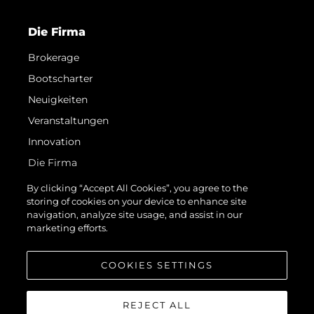
Die Firma
Brokerage
Bootscharter
Neuigkeiten
Veranstaltungen
Innovation
Die Firma
Das Team
By clicking “Accept All Cookies”, you agree to the
storing of cookies on your device to enhance site
Lifestyle
navigation, analyze site usage, and assist in our
Geschichte
marketing efforts.
Bewerten Sie Ihr Boot
COOKIES SETTINGS
REJECT ALL