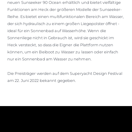
neuen Sunseeker 90 Ocean erhältlich und bietet vielfältige
Funktionen am Heck der größeren Modelle der Sunseeker-
Reihe. Es bietet einen multifunktionalen Bereich am Wasser,
der sich hydraulisch zu einem großen Liegepolster öffnet -
ideal für ein Sonnenbad auf Wasserhöhe. Wenn die
Sonnenliege nicht in Gebrauch ist, wird sie geschickt im
Heck versteckt, so dass die Eigner die Plattform nutzen
können, um ein Beiboot zu Wasser zu lassen oder einfach
nur ein Sonnenbad am Wasser zu nehmen.
Die Preisträger werden auf dem Superyacht Design Festival
am 22. Juni 2022 bekannt gegeben.