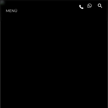
MENÜ
LIFESTYLE
INNOVATION
DIE FIRMA
DAS TEAM
GESCHICHTE
BEWERTEN SIE IHR BOOT