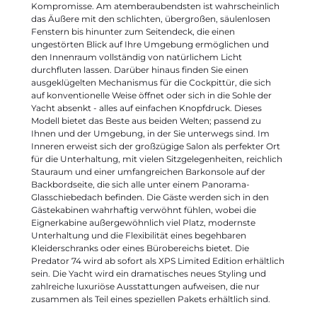
Kompromisse. Am atemberaubendsten ist wahrscheinlich
das Äußere mit den schlichten, übergroßen, säulenlosen
Fenstern bis hinunter zum Seitendeck, die einen
ungestörten Blick auf Ihre Umgebung ermöglichen und
den Innenraum vollständig von natürlichem Licht
durchfluten lassen. Darüber hinaus finden Sie einen
ausgeklügelten Mechanismus für die Cockpittür, die sich
auf konventionelle Weise öffnet oder sich in die Sohle der
Yacht absenkt - alles auf einfachen Knopfdruck. Dieses
Modell bietet das Beste aus beiden Welten; passend zu
Ihnen und der Umgebung, in der Sie unterwegs sind. Im
Inneren erweist sich der großzügige Salon als perfekter Ort
für die Unterhaltung, mit vielen Sitzgelegenheiten, reichlich
Stauraum und einer umfangreichen Barkonsole auf der
Backbordseite, die sich alle unter einem Panorama-
Glasschiebedach befinden. Die Gäste werden sich in den
Gästekabinen wahrhaftig verwöhnt fühlen, wobei die
Eignerkabine außergewöhnlich viel Platz, modernste
Unterhaltung und die Flexibilität eines begehbaren
Kleiderschranks oder eines Bürobereichs bietet. Die
Predator 74 wird ab sofort als XPS Limited Edition erhältlich
sein. Die Yacht wird ein dramatisches neues Styling und
zahlreiche luxuriöse Ausstattungen aufweisen, die nur
zusammen als Teil eines speziellen Pakets erhältlich sind.