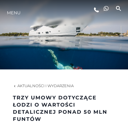
MENU
STYL ŻYCIA
INNOWACJA
PRZEDSIĘBIORSTWO
ZESPÓŁ
AKTUALNOŚCI I WYDARZENIA
TRZY UMOWY DOTYCZĄCE
TRADYCJA
ŁODZI O WARTOŚCI
DETALICZNEJ PONAD 50 MLN
FUNTÓW
WYCEŃ SWOJĄ ŁÓDŹ