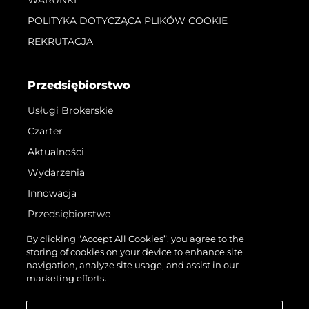
WARUNKI
POLITYKA DOTYCZĄCA PLIKÓW COOKIE
REKRUTACJA
Przedsiębiorstwo
Usługi Brokerskie
Czarter
Aktualności
Wydarzenia
Innowacja
Przedsiębiorstwo
Zespół
By clicking “Accept All Cookies”, you agree to the
storing of cookies on your device to enhance site
Styl Życia
navigation, analyze site usage, and assist in our
Tradycja
marketing efforts.
Wyceń Swoją Łódź