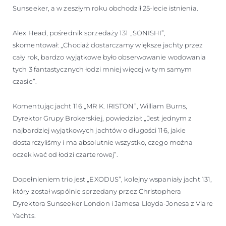
Sunseeker, a w zeszłym roku obchodził 25-lecie istnienia.
Alex Head, pośrednik sprzedaży 131 „SONISHI”,
skomentował: „Chociaż dostarczamy większe jachty przez
cały rok, bardzo wyjątkowe było obserwowanie wodowania
tych 3 fantastycznych łodzi mniej więcej w tym samym
czasie”.
Komentując jacht 116 „MR K. IRISTON”, William Burns,
Dyrektor Grupy Brokerskiej, powiedział: „Jest jednym z
najbardziej wyjątkowych jachtów o długości 116, jakie
dostarczyliśmy i ma absolutnie wszystko, czego można
oczekiwać od łodzi czarterowej”.
Dopełnieniem trio jest „EXODUS”, kolejny wspaniały jacht 131,
który został wspólnie sprzedany przez Christophera
Dyrektora Sunseeker London i Jamesa Lloyda-Jonesa z Viare
Yachts.