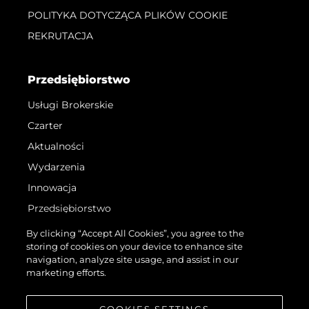
POLITYKA DOTYCZĄCA PLIKÓW COOKIE
REKRUTACJA
Przedsiębiorstwo
Usługi Brokerskie
Czarter
Aktualności
Wydarzenia
Innowacja
Przedsiębiorstwo
Zespół
By clicking “Accept All Cookies”, you agree to the
storing of cookies on your device to enhance site
Styl Życia
navigation, analyze site usage, and assist in our
Tradycja
marketing efforts.
Wyceń Swoją Łódź