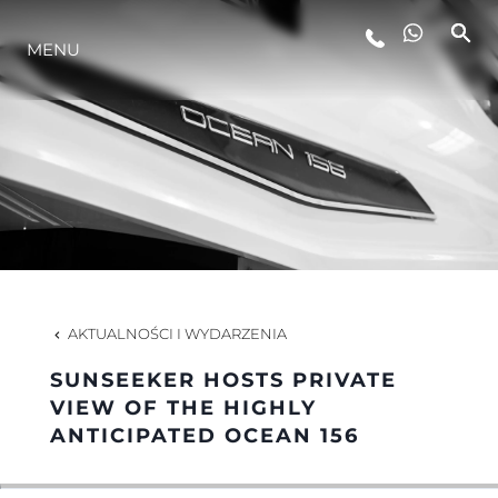
MENU
STYL ŻYCIA
INNOWACJA
PRZEDSIĘBIORSTWO
ZESPÓŁ
AKTUALNOŚCI I WYDARZENIA
SUNSEEKER HOSTS PRIVATE
TRADYCJA
VIEW OF THE HIGHLY
ANTICIPATED OCEAN 156
WYCEŃ SWOJĄ ŁÓDŹ