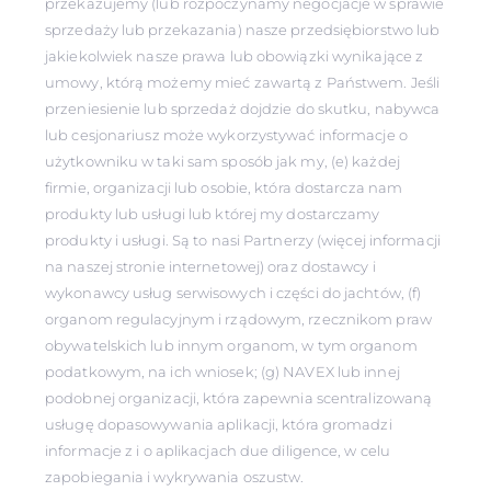
przekazujemy (lub rozpoczynamy negocjacje w sprawie
sprzedaży lub przekazania) nasze przedsiębiorstwo lub
jakiekolwiek nasze prawa lub obowiązki wynikające z
umowy, którą możemy mieć zawartą z Państwem. Jeśli
przeniesienie lub sprzedaż dojdzie do skutku, nabywca
lub cesjonariusz może wykorzystywać informacje o
użytkowniku w taki sam sposób jak my, (e) każdej
firmie, organizacji lub osobie, która dostarcza nam
produkty lub usługi lub której my dostarczamy
produkty i usługi. Są to nasi Partnerzy (więcej informacji
na naszej stronie internetowej) oraz dostawcy i
wykonawcy usług serwisowych i części do jachtów, (f)
organom regulacyjnym i rządowym, rzecznikom praw
obywatelskich lub innym organom, w tym organom
podatkowym, na ich wniosek; (g) NAVEX lub innej
podobnej organizacji, która zapewnia scentralizowaną
usługę dopasowywania aplikacji, która gromadzi
informacje z i o aplikacjach due diligence, w celu
zapobiegania i wykrywania oszustw.