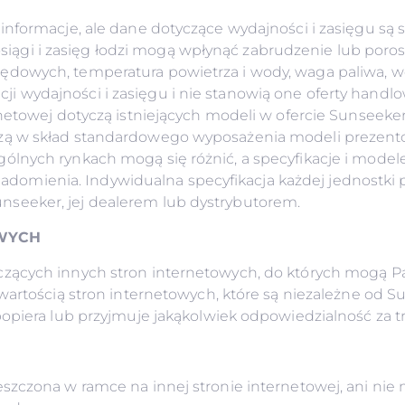
informacje, ale dane dotyczące wydajności i zasięgu są 
 osiągi i zasięg łodzi mogą wpłynąć zabrudzenie lub poros
owych, temperatura powietrza i wody, waga paliwa, wody
wydajności i zasięgu i nie stanowią one oferty handlow
netowej dotyczą istniejących modeli w ofercie Sunseeker.
zą w skład standardowego wyposażenia modeli prezent
ólnych rynkach mogą się różnić, a specyfikacje i mode
mienia. Indywidualna specyfikacja każdej jednostki 
seeker, jej dealerem lub dystrybutorem.
OWYCH
czących innych stron internetowych, do których mogą P
wartością stron internetowych, które są niezależne od S
piera lub przyjmuje jakąkolwiek odpowiedzialność za tre
szczona w ramce na innej stronie internetowej, ani nie