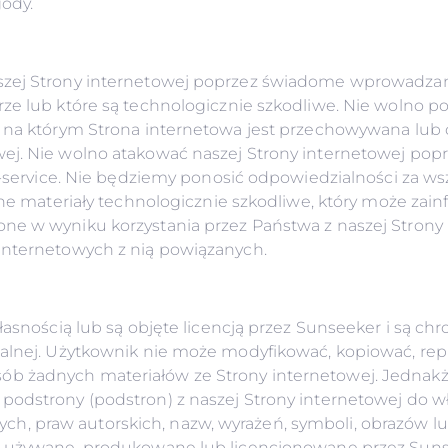
gody.
szej Strony internetowej poprzez świadome wprowadzani
arze lub które są technologicznie szkodliwe. Nie woln
a, na którym Strona internetowa jest przechowywana lu
ej. Nie wolno atakować naszej Strony internetowej poprz
of-service. Nie będziemy ponosić odpowiedzialności za ws
 inne materiały technologicznie szkodliwe, który może 
ne w wyniku korzystania przez Państwa z naszej Strony 
internetowych z nią powiązanych.
własnością lub są objęte licencją przez Sunseeker i są 
ualnej. Użytkownik nie może modyfikować, kopiować, rep
ób żadnych materiałów ze Strony internetowej. Jedna
podstrony (podstron) z naszej Strony internetowej do 
 praw autorskich, nazw, wyrażeń, symboli, obrazów lub 
, używane, produkowane lub licencjonowane przez Sunse