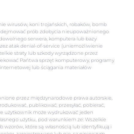
e wirusów, koni trojańskich, robaków, bomb
o podejmować prób zdobycia nieupoważnionego
b dowolnego serwera, komputera lub bazy
ez atak denial-of-service (uniemożliwienie
zelkie straty lub szkody wyrządzone przez
zainfekować Pańtwa sprzęt komputerowy, programy
internetowej lub ściągania materiałów
chronione przez międzynarodowe prawa autorskie,
rodukować, publikować, przesyłać, pobierać,
kże użytkownik może wydrukować jeden
własnego użytku, pod warunkiem że: Wszelkie
wzorów, które są własnością lub identyfikują i
eker, zarejestrowane lub nie, są niniejszym