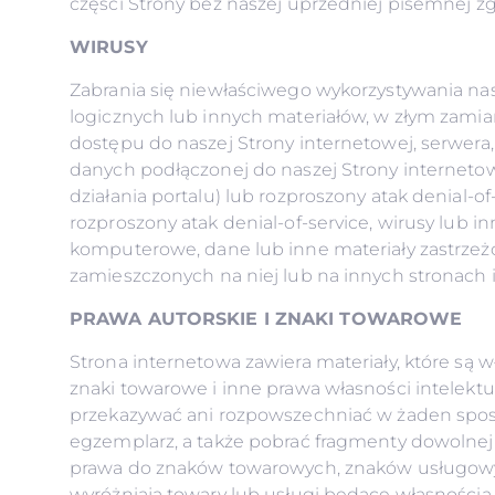
części Strony bez naszej uprzedniej pisemnej z
WIRUSY
Zabrania się niewłaściwego wykorzystywania na
logicznych lub innych materiałów, w złym zami
dostępu do naszej Strony internetowej, serwer
danych podłączonej do naszej Strony internetow
działania portalu) lub rozproszony atak denial-
rozproszony atak denial-of-service, wirusy lub
komputerowe, dane lub inne materiały zastrzeżo
zamieszczonych na niej lub na innych stronach 
PRAWA AUTORSKIE I ZNAKI TOWAROWE
Strona internetowa zawiera materiały, które są 
znaki towarowe i inne prawa własności intelekt
przekazywać ani rozpowszechniać w żaden spos
egzemplarz, a także pobrać fragmenty dowolnej 
prawa do znaków towarowych, znaków usługowych,
wyróżniają towary lub usługi będące własnością