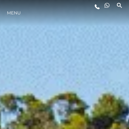
MENU
STYL ŻYCIA
INNOWACJA
PRZEDSIĘBIORSTWO
ZESPÓŁ
TRADYCJA
WYCEŃ SWOJĄ ŁÓDŹ