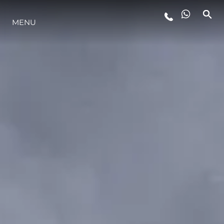
MENU
STYL ŻYCIA
INNOWACJA
PRZEDSIĘBIORSTWO
ZESPÓŁ
TRADYCJA
WYCEŃ SWOJĄ ŁÓDŹ