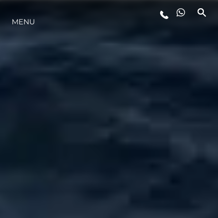
MENU
STYL ŻYCIA
INNOWACJA
PRZEDSIĘBIORSTWO
ZESPÓŁ
TRADYCJA
WYCEŃ SWOJĄ ŁÓDŹ