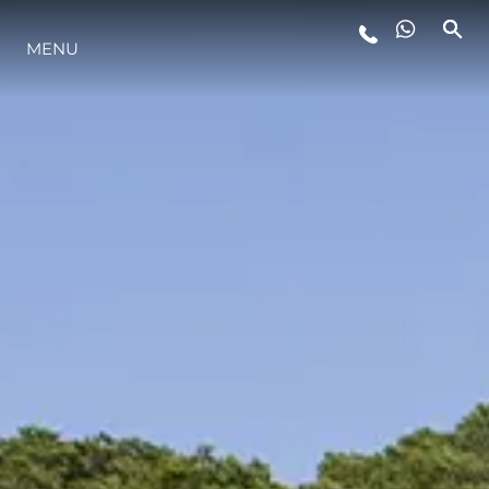
MENU
STYL ŻYCIA
INNOWACJA
PRZEDSIĘBIORSTWO
ZESPÓŁ
TRADYCJA
WYCEŃ SWOJĄ ŁÓDŹ