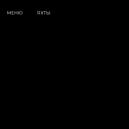
МЕНЮ
ЯХТЫ