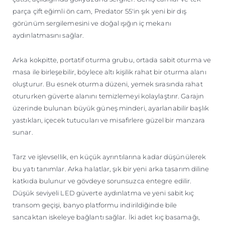
parça çift eğimli ön cam, Predator 55'in şık yeni bir dış
görünüm sergilemesini ve doğal ışığın iç mekanı
aydınlatmasını sağlar.
Arka kokpitte, portatif oturma grubu, ortada sabit oturma ve
masa ile birleşebilir, böylece altı kişilik rahat bir oturma alanı
oluşturur. Bu esnek oturma düzeni, yemek sırasında rahat
otururken güverte alanını temizlemeyi kolaylaştırır. Garajın
üzerinde bulunan büyük güneş minderi, ayarlanabilir başlık
yastıkları, içecek tutucuları ve misafirlere güzel bir manzara
sunar.
Tarz ve işlevsellik, en küçük ayrıntılarına kadar düşünülerek
bu yatı tanımlar. Arka halatlar, şık bir yeni arka tasarım diline
katkıda bulunur ve gövdeye sorunsuzca entegre edilir.
Düşük seviyeli LED güverte aydınlatma ve yeni sabit kıç
transom geçişi, banyo platformu indirildiğinde bile
sancaktan iskeleye bağlantı sağlar. İki adet kıç basamağı,