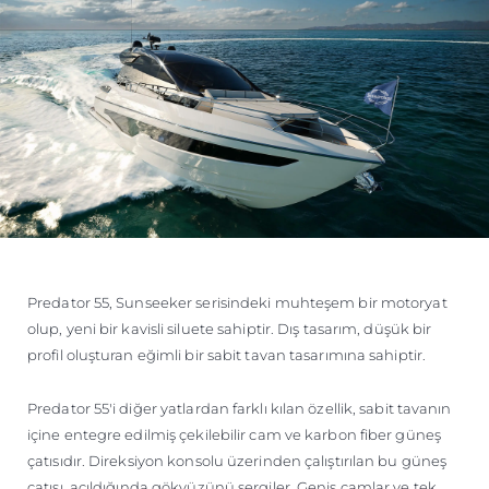
Predator 55, Sunseeker serisindeki muhteşem bir motoryat
olup, yeni bir kavisli siluete sahiptir. Dış tasarım, düşük bir
profil oluşturan eğimli bir sabit tavan tasarımına sahiptir.
Predator 55'i diğer yatlardan farklı kılan özellik, sabit tavanın
içine entegre edilmiş çekilebilir cam ve karbon fiber güneş
çatısıdır. Direksiyon konsolu üzerinden çalıştırılan bu güneş
çatısı, açıldığında gökyüzünü sergiler. Geniş camlar ve tek