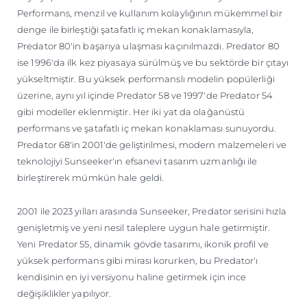
Performans, menzil ve kullanım kolaylığının mükemmel bir
denge ile birleştiği şatafatlı iç mekan konaklamasıyla,
Predator 80'in başarıya ulaşması kaçınılmazdı. Predator 80
ise 1996'da ilk kez piyasaya sürülmüş ve bu sektörde bir çıtayı
yükseltmiştir. Bu yüksek performanslı modelin popülerliği
üzerine, aynı yıl içinde Predator 58 ve 1997'de Predator 54
gibi modeller eklenmiştir. Her iki yat da olağanüstü
performans ve şatafatlı iç mekan konaklaması sunuyordu.
Predator 68'in 2001'de geliştirilmesi, modern malzemeleri ve
teknolojiyi Sunseeker'ın efsanevi tasarım uzmanlığı ile
birleştirerek mümkün hale geldi.
2001 ile 2023 yılları arasında Sunseeker, Predator serisini hızla
genişletmiş ve yeni nesil taleplere uygun hale getirmiştir.
Yeni Predator 55, dinamik gövde tasarımı, ikonik profil ve
yüksek performans gibi mirası korurken, bu Predator'ı
kendisinin en iyi versiyonu haline getirmek için ince
değişiklikler yapılıyor.