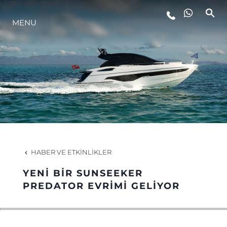
MENU
YAŞAM ŞEKLİ
YENILIK
ŞİRKET
EKIP
HABER VE ETKINLIKLER
MİRAS
YENİ BİR SUNSEEKER
PREDATOR EVRİMİ GELİYOR
TEKNENIZIN PIYASA DEĞERINI