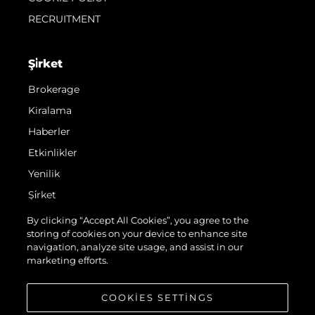
RECRUITMENT
Şi̇rket
Brokerage
Kiralama
Haberler
Etkinlikler
Yenilik
Şi̇rket
Ekip
By clicking “Accept All Cookies”, you agree to the
storing of cookies on your device to enhance site
Yaşam Şekli̇
navigation, analyze site usage, and assist in our
Mi̇ras
marketing efforts.
Teknenizin Piyasa Değerini Öğrenin
COOKIES SETTINGS