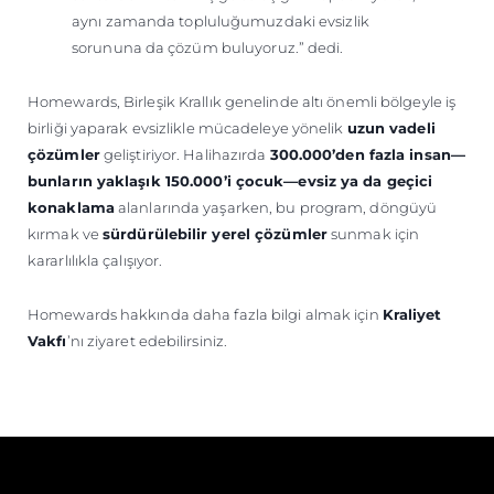
aynı zamanda topluluğumuzdaki evsizlik
sorununa da çözüm buluyoruz.” dedi.
Homewards, Birleşik Krallık genelinde altı önemli bölgeyle iş
birliği yaparak evsizlikle mücadeleye yönelik
uzun vadeli
çözümler
geliştiriyor. Halihazırda
300.000’den fazla insan—
bunların yaklaşık 150.000’i çocuk—evsiz ya da geçici
konaklama
alanlarında yaşarken, bu program, döngüyü
kırmak ve
sürdürülebilir yerel çözümler
sunmak için
kararlılıkla çalışıyor.
Homewards hakkında daha fazla bilgi almak için
Kraliyet
Vakfı
’nı ziyaret edebilirsiniz.