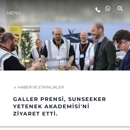
MENU
YAŞAM ŞEKLİ
YENILIK
ŞİRKET
EKIP
HABER VE ETKINLIKLER
MİRAS
GALLER PRENSİ, SUNSEEKER
YETENEK AKADEMİSİ'Nİ
ZİYARET ETTİ.
TEKNENIZIN PIYASA DEĞERINI