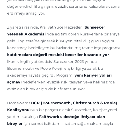
değerlendirdi. Bu girişim, evsizlik sorununu kalıcı olarak sona
erdirmeyi amaçlıyor.
Ziyareti sırasında, Kraliyet Yüce Hazretleri,
Sunseeker
Yetenek Akademisi
'nde eğitim gören kursiyerlerle bir araya
geldi. İngiltere’de giderek büyüyen nitelikli iş gücü açığını
kapatmayı hedefleyen bu hızlandırılmış tekne inşa programı,
katılımcılara değerli mesleki beceriler kazandırıyor
.
İkonik İngiliz yat üreticisi Sunseeker, 2023 yılında
Bournemouth ve Poole Koleji ile iş birliği yaparak bu
akademiyi hayata geçirdi. Program,
yeni kariyer yolları
açmayı
hedeflerken, evsizlik riski taşıyan veya hali hazırda
evsiz olan bireyler için de bir fırsat sunuyor.
Homewards
BCP (Bournemouth, Christchurch & Poole)
Koalisyonu
’nun bir parçası olarak Sunseeker, kolej ve yerel
yardım kuruluşu
Faithworks
,
desteğe ihtiyacı olan
bireyler
için somut istihdam fırsatları sağlamak amacıyla