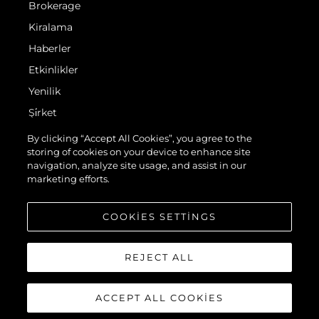
Brokerage
Kiralama
Haberler
Etkinlikler
Yenilik
Şi̇rket
Ekip
By clicking “Accept All Cookies”, you agree to the
storing of cookies on your device to enhance site
Yaşam Şekli̇
navigation, analyze site usage, and assist in our
Mi̇ras
marketing efforts.
Teknenizin Piyasa Değerini Öğrenin
COOKIES SETTINGS
REJECT ALL
ACCEPT ALL COOKIES
© 2026 Sunseeker London Group.Her hakkı saklıdır.