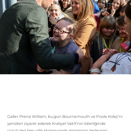
Galler Prensi William, bugün Bournemouth ve Poole Koleji’ni
yeniden ziyaret ederek Kraliyet Vakfı’nın liderliğinde
yürütülen beş yıllık Homewards girişiminin ilerleyişini