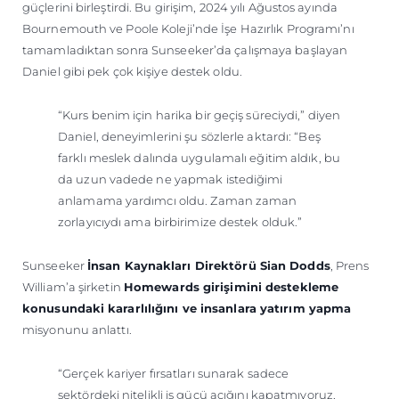
güçlerini birleştirdi. Bu girişim, 2024 yılı Ağustos ayında
Bournemouth ve Poole Koleji’nde İşe Hazırlık Programı’nı
tamamladıktan sonra Sunseeker’da çalışmaya başlayan
Daniel gibi pek çok kişiye destek oldu.
“Kurs benim için harika bir geçiş süreciydi,” diyen
Daniel, deneyimlerini şu sözlerle aktardı: “Beş
farklı meslek dalında uygulamalı eğitim aldık, bu
da uzun vadede ne yapmak istediğimi
anlamama yardımcı oldu. Zaman zaman
zorlayıcıydı ama birbirimize destek olduk.”
Sunseeker
İnsan Kaynakları Direktörü Sian Dodds
, Prens
William’a şirketin
Homewards girişimini destekleme
konusundaki kararlılığını ve insanlara yatırım yapma
misyonunu anlattı.
“Gerçek kariyer fırsatları sunarak sadece
sektördeki nitelikli iş gücü açığını kapatmıyoruz,