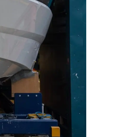
li̇
in Piyasa Değerini