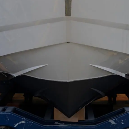
RECRUITMENT
Şi̇rket
Ekip
Yaşam Şek
Mi̇ras
Tekneniz
Öğrenin