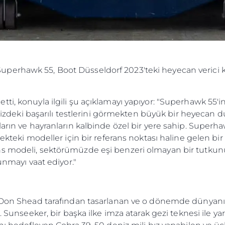
erhawk 55, Boot Düsseldorf 2023'teki heyecan verici küre
ti, konuyla ilgili şu açıklamayı yapıyor: "Superhawk 55'i
 denizdeki başarılı testlerini görmekten büyük bir heyeca
arın ve hayranların kalbinde özel bir yere sahip. Superha
cekteki modeller için bir referans noktası haline gelen bi
s modeli, sektörümüzde eşi benzeri olmayan bir tutkun
unmayı vaat ediyor."
 Don Shead tarafından tasarlanan ve o dönemde dünyanın 
. Sunseeker, bir başka ilke imza atarak gezi teknesi ile yar