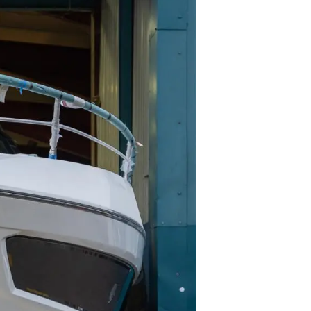
ge
er