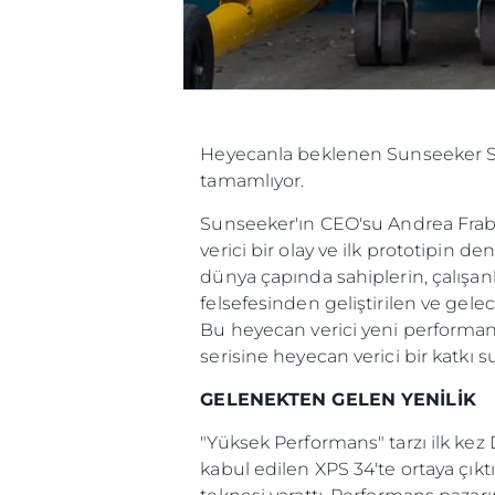
Heyecanla beklenen Sunseeker Sup
tamamlıyor.
Sunseeker'ın CEO'su Andrea Frabet
verici bir olay ve ilk prototipin
dünya çapında sahiplerin, çalışanl
felsefesinden geliştirilen ve gele
Bu heyecan verici yeni performan
serisine heyecan verici bir katkı s
GELENEKTEN GELEN YENİLİK
"Yüksek Performans" tarzı ilk kez
kabul edilen XPS 34'te ortaya çıktı