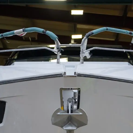
Yasal Haklar
Şi̇rket
Privacy Policy
Brokera
MODERN SLAVERY
Kiralama
STATEMENT
Haberler
TERMS & CONDITIONS
Etkinlikl
COOKIE POLICY
Yenilik