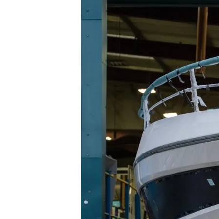
Bilgi
Si̇te Hari̇tasi
İrti̇bat
Çerez Tercihleri