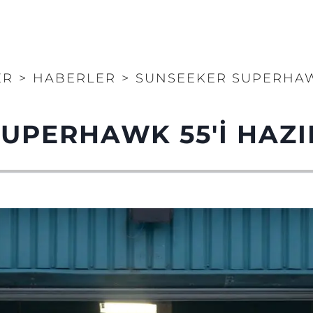
ER
>
HABERLER
>
SUNSEEKER SUPERHAWK
UPERHAWK 55'İ HAZI